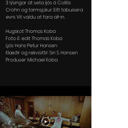
3 lýsingar at seta ljós á Colitis
Crohn og tarmsjúkur. Eitt tabuisera
evni. Vit valdu at fara all-in.
Hugskot: Thomas Koba
Foto & edit: Thomas Koba
Ljós: Hans Petur Hansen
Klæðir og rekvisittir: Siri S. Hansen
Produser: Michael Koba