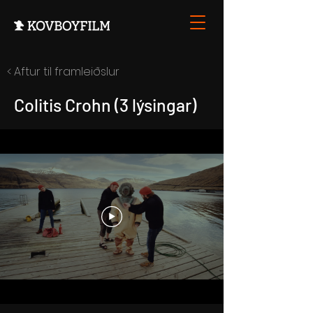
< Aftur til framleiðslur
Colitis Crohn (3 lýsingar)