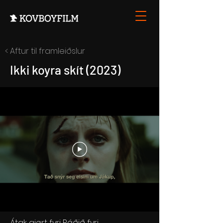
< Aftur til framleiðslur
Ikki koyra skít (2023)
Átak gjørt fyri Ráðið fyri