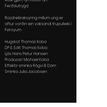
Ferðslutrygd.
Rúsdrekkakoyring millum ung er
aftur vorðin ein vaksandi trupulleiki í
Føroyum.
Hugskot: Thomas Koba
DP & Edit: Thomas Koba
Ljós: Hans Petur Hansen
Produsari: Michael Koba
Effekts-sminka: Rógvi B. Dam
Sminka: Julia Jacobsen