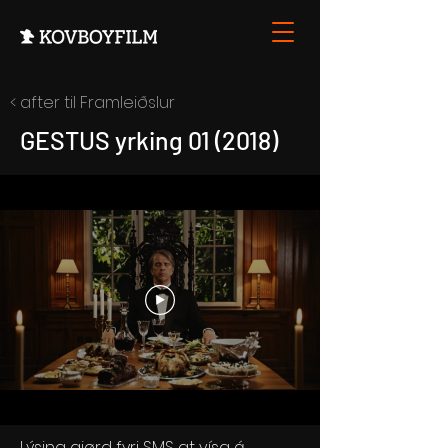
< after til Framleiðslur
GESTUS yrking 01 (2018)
Lýsing gjørd fyri SMS at vísa á