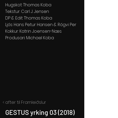
Hugskot: Thomas Koba
Tekstur: Carl J. Jensen
DP & Edit: Thomas Koba
Ljós: Hans Petur Hansen & Rógvi Per
Kokkur: Katrin Joensen-Næs
Produsari: Michael Koba
< after til Framleiðslur
GESTUS yrking 03 (2018)