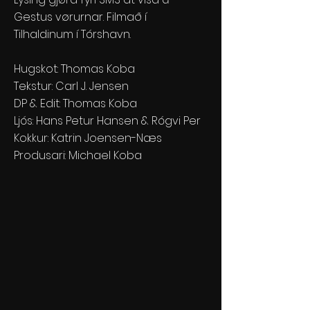
Gestus vørurnar. Filmað í
Tilhaldinum í Tórshavn.
Hugskot: Thomas Koba
Tekstur: Carl J. Jensen
DP & Edit: Thomas Koba
Ljós: Hans Petur Hansen & Rógvi Per
Kokkur: Katrin Joensen-Næs
Produsari: Michael Koba