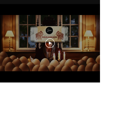
Lýsing gjørd fyri SMS at vísa á
Gestus vørurnar. Filmað í
Tilhaldinum í Tórshavn.
Hugskot: Thomas Koba
Tekstur: Carl J. Jensen
DP & Edit: Thomas Koba