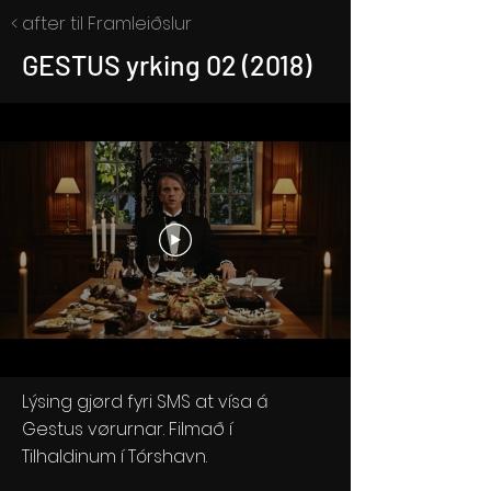
< after til Framleiðslur
GESTUS yrking 02 (2018)
Lýsing gjørd fyri SMS at vísa á
Gestus vørurnar. Filmað í
Tilhaldinum í Tórshavn.