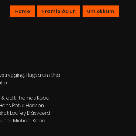
Home
Framleiðslur
Um okkum
Lívstrygging. Hugsa um tína
tíð.
 & edit: Thomas Koba
: Hans Petur Hansen
kot: Laufey Blåsværd
ucer: Michael Koba