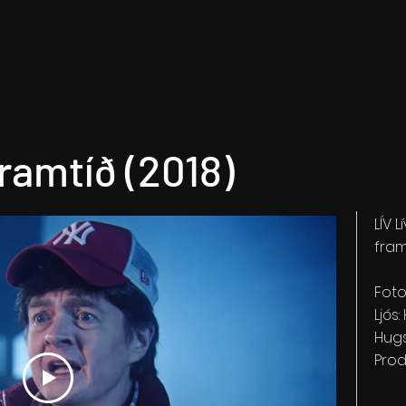
framtíð (2018)
LÍV 
fram
Foto
Ljós
Hugs
Prod